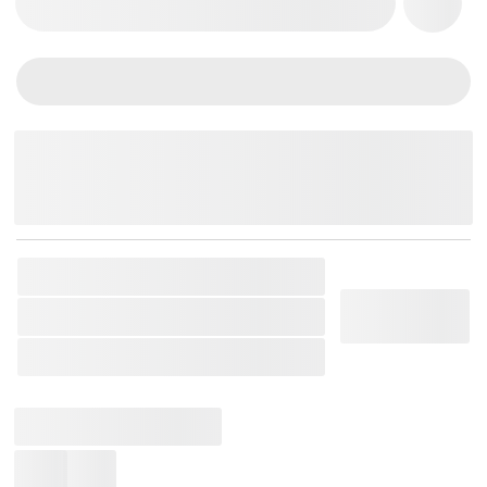
THÊM VÀO GIỎ HÀNG
Chat Zalo
Messenger
Mobile
SKU:
YAMAHA-44602454016232
Thương Hiệu:
Yamaha
Loại Sản Phẩm:
Trống Cơ
Sản Phẩm Liên Quan: