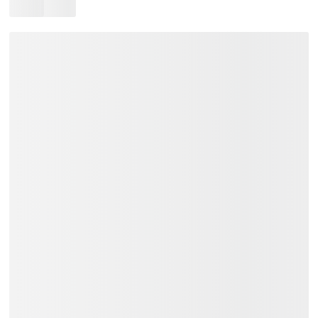
Bảo hành 12 tháng.
Tặng Dùi trống.
Giao hàng toàn quốc:
Khu vực TP.HCM và các vùng lân
cận: Giao hàng trong vòng 02 tiếng.
Các tỉnh thành khác trên cả nước:
Thời gian giao hàng từ 01 đến 03
ngày.
Trả góp: 03/06/09/12 tháng.
Liên hệ
Việt Music
ngay để nhận tư vấn