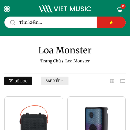
0
★
Loa Monster
Trang Chủ
/
Loa Monster
SẮP XẾP
BỘ LỌC
2
Dan
Cột
Sác