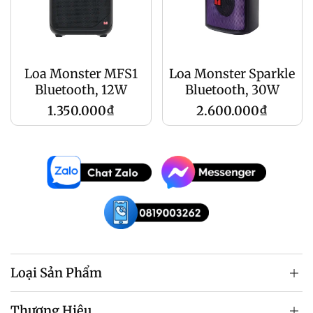
Loa Monster MFS1
Loa Monster Sparkle
Bluetooth, 12W
Bluetooth, 30W
Giá
Giá
1.350.000₫
2.600.000₫
gốc
gốc
Loại Sản Phẩm
Thương Hiệu