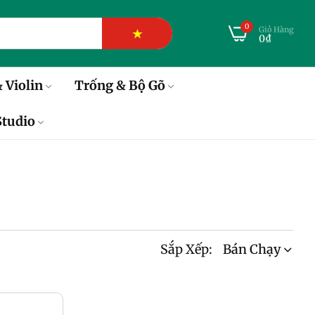
0
Giỏ Hàng
★
0₫
 Violin
Trống & Bộ Gõ
tudio
Sắp Xếp:
Bán Chạy