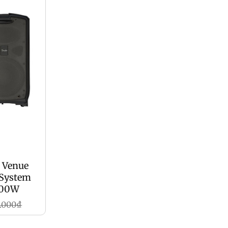
t Venue
 System
600W
0.000₫