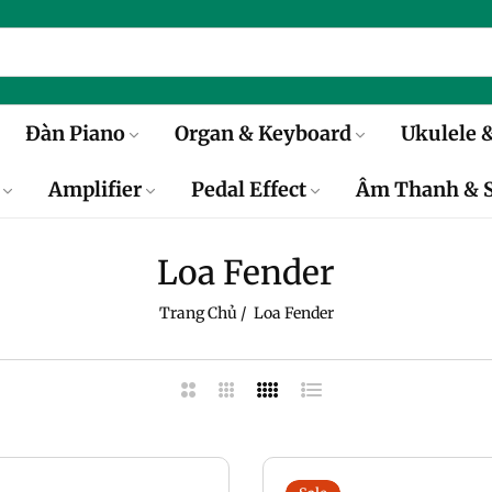
Đàn Piano
Organ & Keyboard
Ukulele &
Amplifier
Pedal Effect
Âm Thanh & S
Loa Fender
Trang Chủ
/
Loa Fender
2
3
4
Danh
Cột
Cột
Cột
Sách