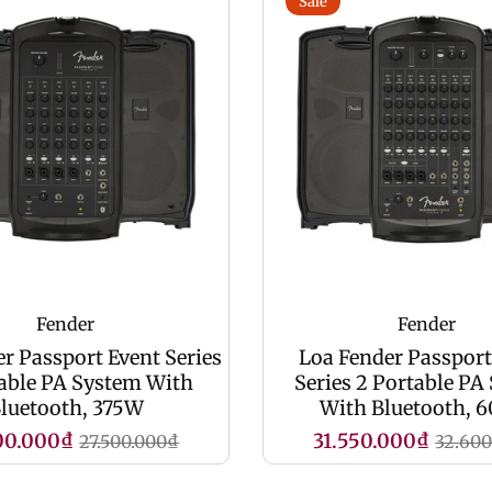
Sale
Fender
Fender
r Passport Event Series
Loa Fender Passpor
able PA System With
Series 2 Portable PA
luetooth, 375W
With Bluetooth, 
Giá
Giá
Giá
00.000₫
31.550.000₫
27.500.000₫
32.60
yến
gốc
khuyến
gốc