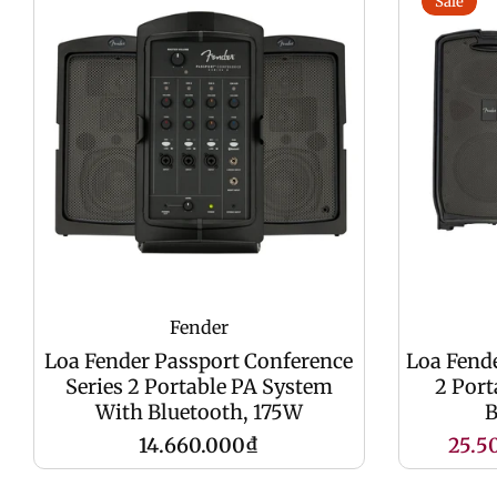
Sale
Fender
Loa Fender Passport Conference
Loa Fende
Series 2 Portable PA System
2 Port
With Bluetooth, 175W
B
Giá
Giá
14.660.000₫
25.5
gốc
khu