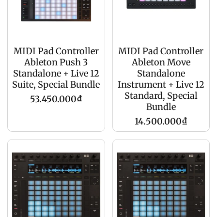
MIDI Pad Controller
MIDI Pad Controller
Ableton Push 3
Ableton Move
Standalone + Live 12
Standalone
Suite, Special Bundle
Instrument + Live 12
Standard, Special
Giá
53.450.000₫
Bundle
gốc
Giá
14.500.000₫
gốc