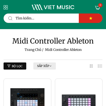
0
★
Midi Controller Ableton
Trang Chủ
/
Midi Controller Ableton
SẮP XẾP
BỘ LỌC
2
Dan
Cột
Sác