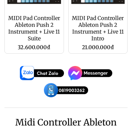
MIDI Pad Controller
MIDI Pad Controller
Ableton Push 2
Ableton Push 2
Instrument + Live 11
Instrument + Live 11
Suite
Intro
Giá
Giá
32.600.000₫
21.000.000₫
gốc
gốc
Midi Controller Ableton