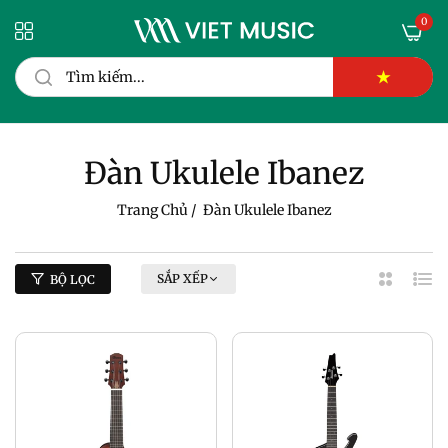
0
★
Đàn Ukulele Ibanez
Trang Chủ
/
Đàn Ukulele Ibanez
SẮP XẾP
BỘ LỌC
2
Dan
Cột
Sác