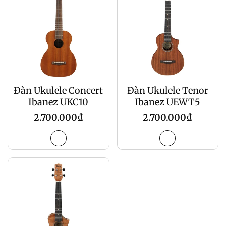
Đàn Ukulele Concert
Đàn Ukulele Tenor
Ibanez UKC10
Ibanez UEWT5
Giá
Giá
2.700.000₫
2.700.000₫
gốc
gốc