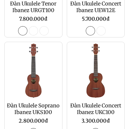
Đàn Ukulele Tenor
Đàn Ukulele Concert
Ibanez URGT100
Ibanez UEW12E
Giá
Giá
7.800.000₫
5.700.000₫
gốc
gốc
Đàn Ukulele Soprano
Đàn Ukulele Concert
Ibanez UKS100
Ibanez UKC100
Giá
Giá
2.800.000₫
3.300.000₫