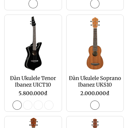
gốc
gốc
Đàn Ukulele Tenor
Đàn Ukulele Soprano
Ibanez UICT10
Ibanez UKS10
Giá
Giá
5.800.000₫
2.000.000₫
gốc
gốc