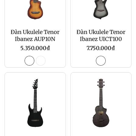
Đàn Ukulele Tenor
Đàn Ukulele Tenor
Ibanez AUP10N
Ibanez UICT100
Giá
Giá
5.350.000₫
7.750.000₫
gốc
gốc