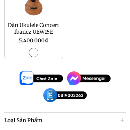
Đàn Ukulele Concert
Ibanez UEW15E
Giá
5.400.000₫
gốc
Loại Sản Phẩm