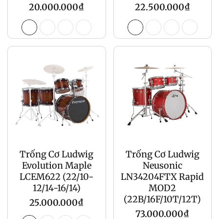
Giá
Giá
20.000.000₫
22.500.000₫
gốc
gốc
Trống Cơ Ludwig
Trống Cơ Ludwig
Evolution Maple
Neusonic
LCEM622 (22/10-
LN34204FTX Rapid
12/14-16/14)
MOD2
(22B/16F/10T/12T)
Giá
25.000.000₫
Giá
73.000.000₫
gốc