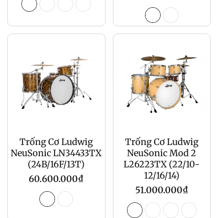
gốc
Trống Cơ Ludwig
Trống Cơ Ludwig
NeuSonic LN34433TX
NeuSonic Mod 2
(24B/16F/13T)
L26223TX (22/10-
12/16/14)
Giá
60.600.000₫
Giá
51.000.000₫
gốc
gốc