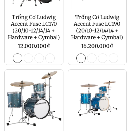
Trống Cơ Ludwig
Trống Cơ Ludwig
Accent Fuse LC170
Accent Fuse LC190
(20/10-12/14/14 +
(20/10-12/14/14 +
Hardware + Cymbal)
Hardware + Cymbal)
Giá
Giá
12.000.000₫
16.200.000₫
gốc
gốc