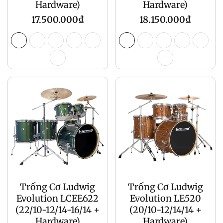
Hardware)
Hardware)
Giá
Giá
17.500.000₫
18.150.000₫
gốc
gốc
Trống Cơ Ludwig
Trống Cơ Ludwig
Evolution LCEE622
Evolution LE520
(22/10-12/14-16/14 +
(20/10-12/14/14 +
Hardware)
Hardware)