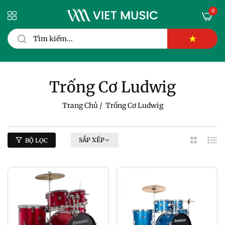
0
★
Trống Cơ Ludwig
Trang Chủ
/
Trống Cơ Ludwig
SẮP XẾP
BỘ LỌC
2
Dan
Cột
Sác