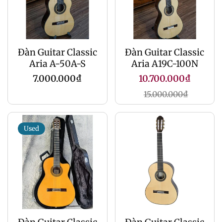
Đàn Guitar Classic
Đàn Guitar Classic
Aria A-50A-S
Aria A19C-100N
Giá
Giá
7.000.000₫
10.700.000₫
gốc
khuyến
Giá
15.000.000₫
mãi
gốc
Used