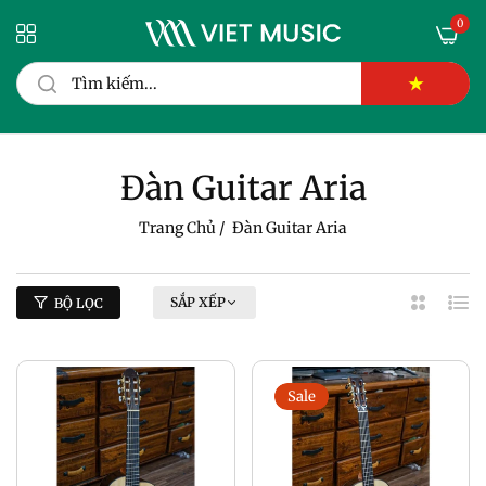
0
★
Đàn Guitar Aria
Trang Chủ
/
Đàn Guitar Aria
SẮP XẾP
BỘ LỌC
2
Dan
Cột
Sác
Sale