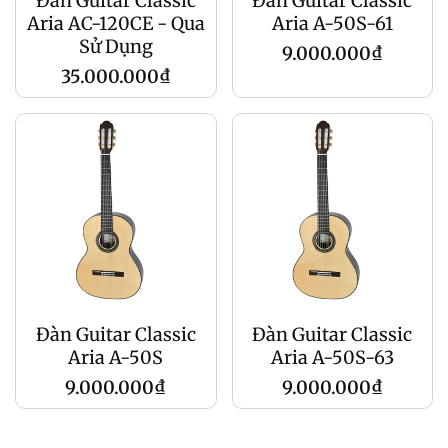
Đàn Guitar Classic
Đàn Guitar Classic
Aria AC-120CE - Qua
Aria A-50S-61
Sử Dụng
Giá
9.000.000₫
Giá
35.000.000₫
gốc
gốc
Đàn Guitar Classic
Đàn Guitar Classic
Aria A-50S
Aria A-50S-63
Giá
Giá
9.000.000₫
9.000.000₫
gốc
gốc