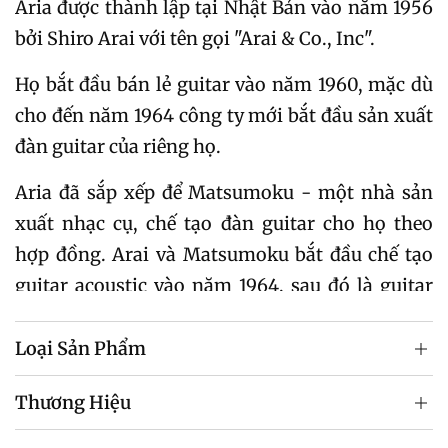
Aria được thành lập tại Nhật Bản vào năm 1956
bởi Shiro Arai với tên gọi "Arai & Co., Inc".
Họ bắt đầu bán lẻ guitar vào năm 1960, mặc dù
cho đến năm 1964 công ty mới bắt đầu sản xuất
đàn guitar của riêng họ.
Aria đã sắp xếp để Matsumoku - một nhà sản
xuất nhạc cụ, chế tạo đàn guitar cho họ theo
hợp đồng. Arai và Matsumoku bắt đầu chế tạo
guitar acoustic vào năm 1964, sau đó là guitar
điện vào năm 1966, sử dụng tên thương hiệu
Arai, Aria, Aria Diamond, Diamond và Arita.
Loại Sản Phẩm
Thương hiệu Aria đã được đổi thành Aria Pro II
Thương Hiệu
vào cuối năm 1975, mặc dù thương hiệu này chủ