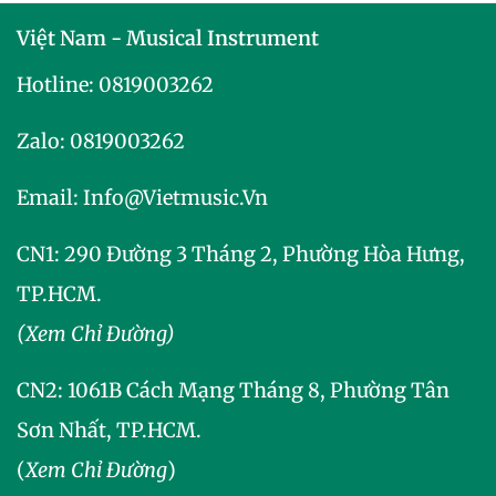
yếu được sử dụng cho guitar điện và bass.
Việt Nam - Musical Instrument
Tất cả đàn guitar Aria đều được sản xuất tại
Hotline:
0819003262
Nhật Bản cho đến tháng 2 năm 1987, khi việc
sản xuất các mẫu rẻ hơn (dòng Magna
Zalo:
0819003262
MAB/MAC và Integra IGB) được chuyển sang
Hàn Quốc.
Email:
Info@vietmusic.vn
Vào giữa những năm 1990, một vài mẫu (bao
CN1: 290 Đường 3 Tháng 2, Phường Hòa Hưng,
gồm cả những cây đàn guitar dòng Fullerton lấy
TP.HCM.
cảm hứng từ Fender Stratocaster và cây bass 6
(Xem Chỉ Đường)
dây đặc trưng của Steve Bailey) đã được sản xuất
tại Hoa Kỳ.
CN2:
1061B Cách Mạng Tháng 8, Phường Tân
Sơn Nhất, TP.HCM.
(
Xem Chỉ Đường
)