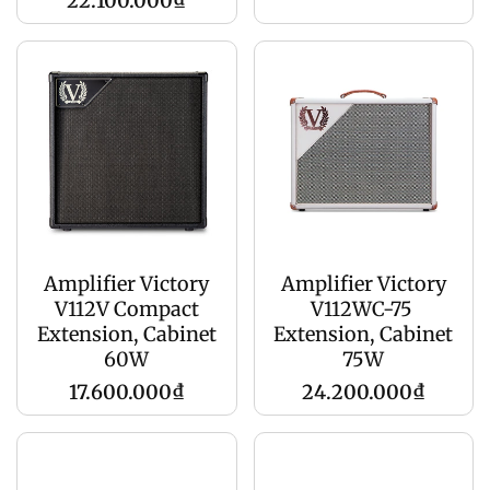
22.100.000₫
gốc
gốc
Amplifier Victory
Amplifier Victory
V112V Compact
V112WC-75
Extension, Cabinet
Extension, Cabinet
60W
75W
Giá
Giá
17.600.000₫
24.200.000₫
gốc
gốc