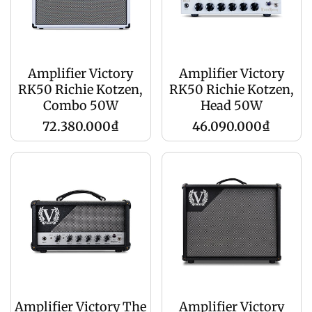
Amplifier Victory
Amplifier Victory
RK50 Richie Kotzen,
RK50 Richie Kotzen,
Combo 50W
Head 50W
Giá
Giá
72.380.000₫
46.090.000₫
gốc
gốc
Amplifier Victory The
Amplifier Victory