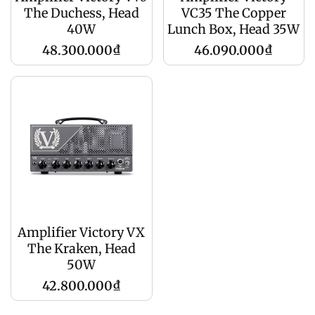
The Duchess, Head
VC35 The Copper
40W
Lunch Box, Head 35W
Giá
Giá
48.300.000₫
46.090.000₫
gốc
gốc
Amplifier Victory VX
The Kraken, Head
50W
Giá
42.800.000₫
gốc