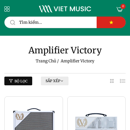
0
★
Amplifier Victory
Trang Chủ
/
Amplifier Victory
SẮP XẾP
BỘ LỌC
2
Dan
Cột
Sác