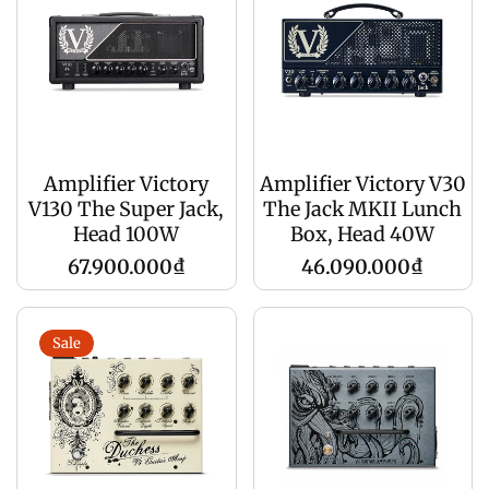
Amplifier Victory
Amplifier Victory V30
V130 The Super Jack,
The Jack MKII Lunch
Head 100W
Box, Head 40W
Giá
Giá
67.900.000₫
46.090.000₫
gốc
gốc
Sale