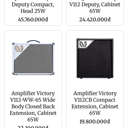
Deputy Compact,
V112 Deputy, Cabinet
Head 25W
65W
Giá
Giá
45.760.000₫
24.420.000₫
gốc
gốc
Amplifier Victory
Amplifier Victory
V112-WW-65 Wide
V112CB Compact
Body Closed Back
Extension, Cabinet
Extension, Cabinet
65W
65W
Giá
19.800.000₫
Giá