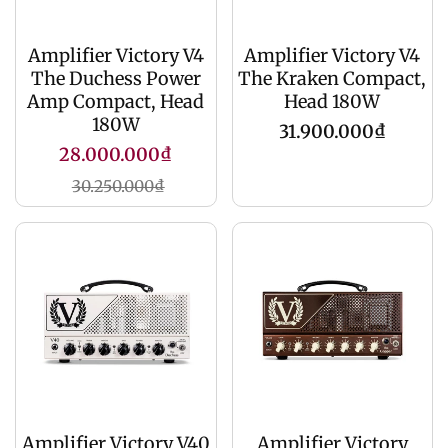
Amplifier Victory V4
Amplifier Victory V4
The Duchess Power
The Kraken Compact,
Amp Compact, Head
Head 180W
180W
Giá
31.900.000₫
Giá
28.000.000₫
gốc
khuyến
Giá
30.250.000₫
mãi
gốc
Amplifier Victory V40
Amplifier Victory