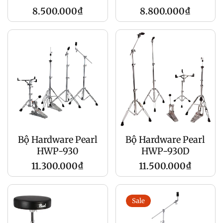
Giá
Giá
8.500.000₫
8.800.000₫
gốc
gốc
Bộ Hardware Pearl
Bộ Hardware Pearl
HWP-930
HWP-930D
Giá
Giá
11.300.000₫
11.500.000₫
gốc
gốc
Sale