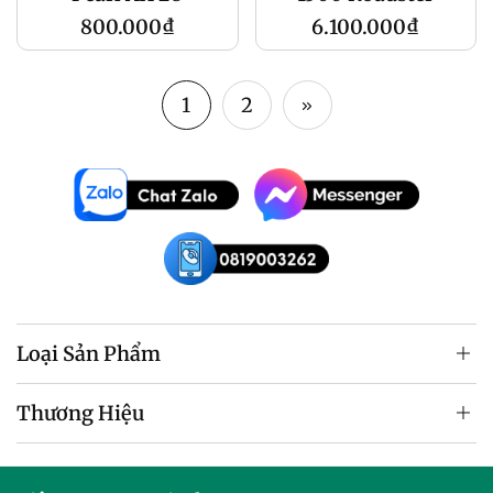
Giá
Giá
800.000₫
6.100.000₫
gốc
gốc
1
2
Loại Sản Phẩm
Thương Hiệu