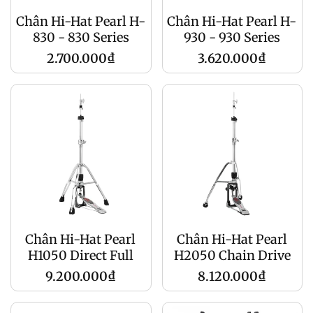
Chân Hi-Hat Pearl H-
Chân Hi-Hat Pearl H-
830 - 830 Series
930 - 930 Series
Giá
Giá
2.700.000₫
3.620.000₫
gốc
gốc
Chân Hi-Hat Pearl
Chân Hi-Hat Pearl
H1050 Direct Full
H2050 Chain Drive
Giá
Giá
9.200.000₫
8.120.000₫
gốc
gốc