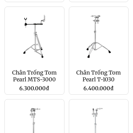
gốc
gốc
Chân Trống Tom
Chân Trống Tom
Pearl MTS-3000
Pearl T-1030
Giá
Giá
6.300.000₫
6.400.000₫
gốc
gốc