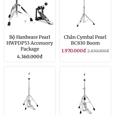
Bộ Hardware Pearl
Chân Cymbal Pearl
HWPDP53 Accessory
BC830 Boom
Package
Giá
Giá
1.970.000₫
2.830.000₫
Giá
4.360.000₫
khuyến
gốc
gốc
mãi