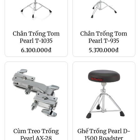
Chân Trống Tom
Chân Trống Tom
Pearl T-1035
Pearl T-935
Giá
Giá
6.100.000₫
5.370.000₫
gốc
gốc
Cùm Treo Trống
Ghế Trống Pearl D-
Pearl AX-28
1500 Roadster