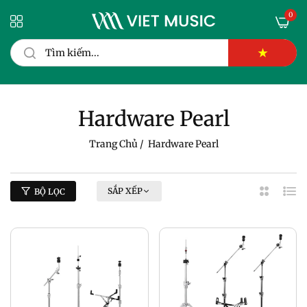
0
★
Hardware Pearl
Trang Chủ
/
Hardware Pearl
SẮP XẾP
BỘ LỌC
2
Dan
Cột
Sác