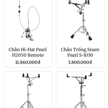
Chân Hi-Hat Pearl
Chân Trống Snare
H2050 Remote
Pearl S-1030
Giá
Giá
11.860.000₫
3.800.000₫
gốc
gốc