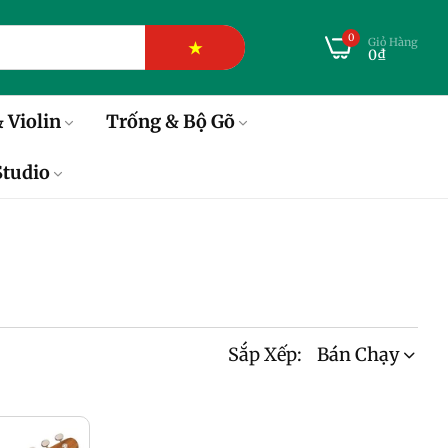
0
Giỏ Hàng
★
0₫
 Violin
Trống & Bộ Gõ
tudio
Sắp Xếp:
Bán Chạy