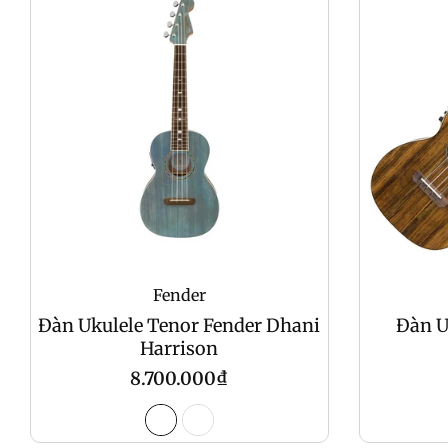
Fender
Đàn Ukulele Tenor Fender Dhani
Đàn U
Harrison
Giá
8.700.000₫
gốc