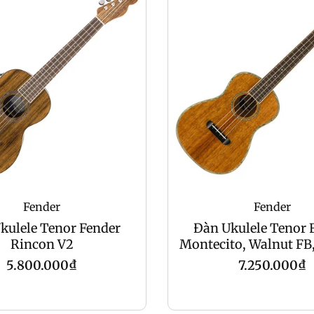
Fender
Fender
kulele Tenor Fender
Đàn Ukulele Tenor 
Rincon V2
Montecito, Walnut FB,
Giá
Giá
5.800.000₫
7.250.000₫
gốc
gốc