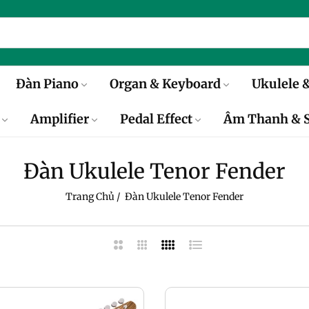
Đàn Piano
Organ & Keyboard
Ukulele &
Amplifier
Pedal Effect
Âm Thanh & S
Đàn Ukulele Tenor Fender
Trang Chủ
/
Đàn Ukulele Tenor Fender
2
3
4
Danh
Cột
Cột
Cột
Sách