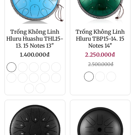
Trống Không Linh
Trống Không Linh
Hluru Huashu THL15-
Hluru TBP15-14. 15
13. 15 Notes 13"
Notes 14"
Giá
Giá
1.400.000₫
2.250.000₫
gốc
khuyến
Giá
2.500.000₫
mãi
gốc