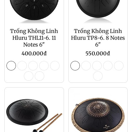
Trống Không Linh
Trống Không Linh
Hluru THL11-6. 11
Hluru TP8-6. 8 Notes
Notes 6"
6"
Giá
Giá
400.000₫
550.000₫
gốc
gốc