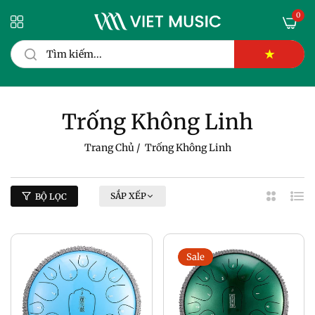
0
★
Trống Không Linh
Trang Chủ
/
Trống Không Linh
SẮP XẾP
BỘ LỌC
2
Dan
Cột
Sác
Sale