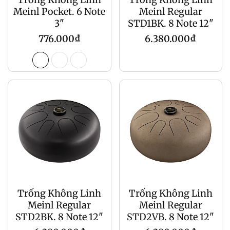
Meinl Pocket. 6 Note
Meinl Regular
3"
STD1BK. 8 Note 12"
Giá
Giá
776.000₫
6.380.000₫
gốc
gốc
Trống Không Linh
Trống Không Linh
Meinl Regular
Meinl Regular
STD2BK. 8 Note 12"
STD2VB. 8 Note 12"