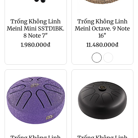
Trống Không Linh
Trống Không Linh
Meinl Mini SSTD1BK.
Meinl Octave. 9 Note
8 Note 7"
16"
Giá
Giá
1.980.000₫
11.480.000₫
gốc
gốc
Trống Không Linh
Trống Không Linh