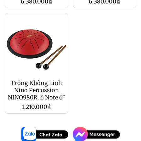
Giá
Giá
6.380.000₫
6.380.000₫
gốc
gốc
Trống Không Linh
Nino Percussion
NINO980R. 6 Note 6"
Giá
1.210.000₫
gốc