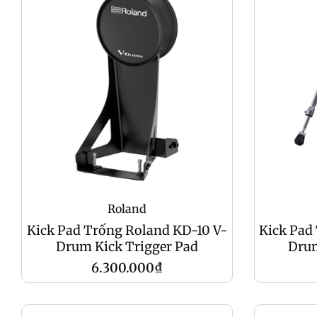
Roland
Kick Pad Trống Roland KD-10 V-
Kick Pad
Drum Kick Trigger Pad
Drum
Giá
6.300.000₫
gốc