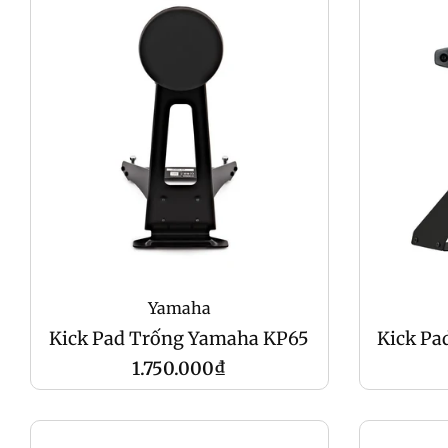
Yamaha
Kick Pad Trống Yamaha KP65
Kick Pa
Giá
1.750.000₫
gốc