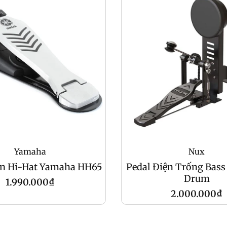
Yamaha
Nux
ện Hi-Hat Yamaha HH65
Pedal Điện Trống Bass
Drum
Giá
1.990.000₫
Giá
2.000.000₫
gốc
gốc