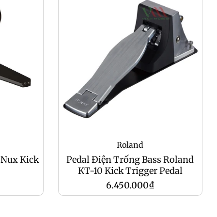
Roland
 Nux Kick
Pedal Điện Trống Bass Roland
KT-10 Kick Trigger Pedal
Giá
6.450.000₫
gốc