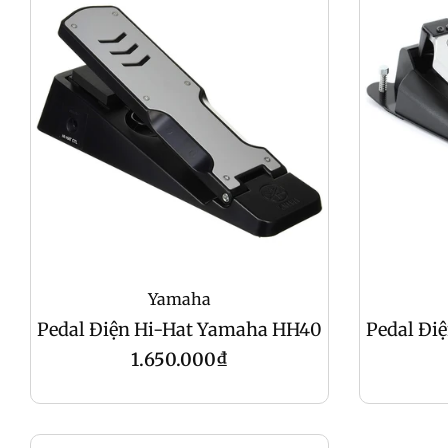
Yamaha
Pedal Điện Hi-Hat Yamaha HH40
Pedal Đi
Giá
1.650.000₫
gốc