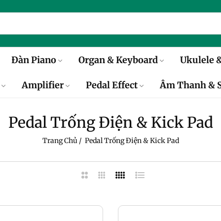
Đàn Piano
Organ & Keyboard
Ukulele &
Amplifier
Pedal Effect
Âm Thanh & S
Pedal Trống Điện & Kick Pad
Trang Chủ
/
Pedal Trống Điện & Kick Pad
2
3
4
Danh
Cột
Cột
Cột
Sách