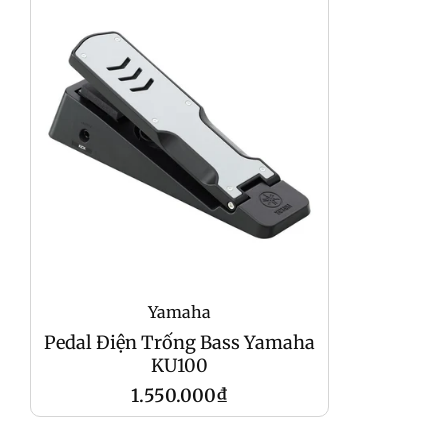
Yamaha
Pedal Điện Trống Bass Yamaha
KU100
Giá
1.550.000₫
gốc