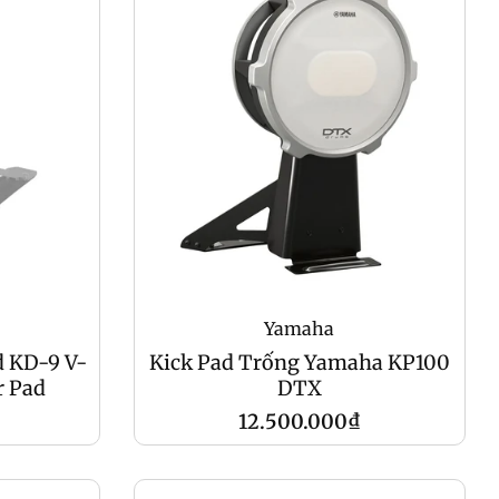
Yamaha
d KD-9 V-
Kick Pad Trống Yamaha KP100
r Pad
DTX
Giá
12.500.000₫
gốc