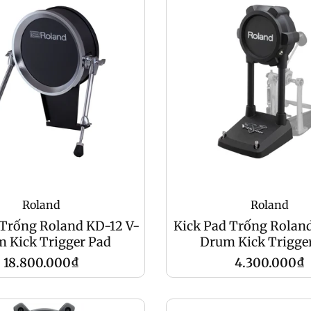
Roland
Roland
 Trống Roland KD-12 V-
Kick Pad Trống Rolan
 Kick Trigger Pad
Drum Kick Trigge
Giá
Giá
18.800.000₫
4.300.000₫
gốc
gốc