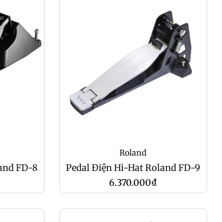
Roland
land FD-8
Pedal Điện Hi-Hat Roland FD-9
Giá
6.370.000₫
gốc