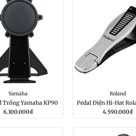
Yamaha
Roland
d Trống Yamaha KP90
Pedal Điện Hi-Hat Ro
Giá
Giá
6.100.000₫
4.590.000₫
gốc
gốc