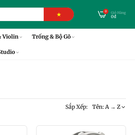
0
Giỏ Hàng
★
0₫
 Violin
Trống & Bộ Gõ
tudio
Sắp Xếp:
Tên: A → Z