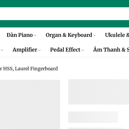
Đàn Piano
Organ & Keyboard
Ukulele &
Amplifier
Pedal Effect
Âm Thanh & S
er HSS, Laurel Fingerboard
Đàn Guitar Điệ
HSS, Laurel F
Giá
5.200.000₫
gốc