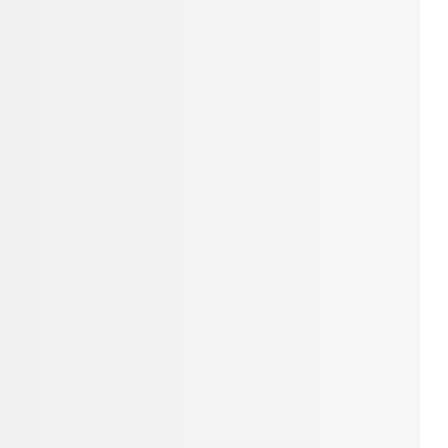
c
ngay để nhận tư vấn và thông tin chi tiết.
aster
assive
m: Laurel
 HSS - SHS - SSH
quier
iá ~
4.950.000₫