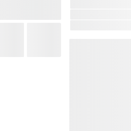
SKU:
SQUIER-03700055
Thương Hiệu:
Squier
Loại Sản Phẩm:
Đàn Gui
Bảo hành 12 tháng
Tặng Bao đàn + C
Giao hàng toàn qu
Khu vực TP.H
02 tiếng.
Các tỉnh thàn
đến 03 ngày.
Trả góp: 03/06/09