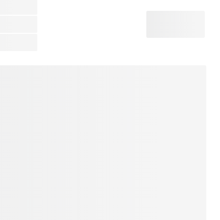
32
tar Điện
.
apo + Phím gảy.
ốc:
CM và các vùng lân cận: Giao hàng trong vòng
h khác trên cả nước: Thời gian giao hàng từ 01
/12 tháng.