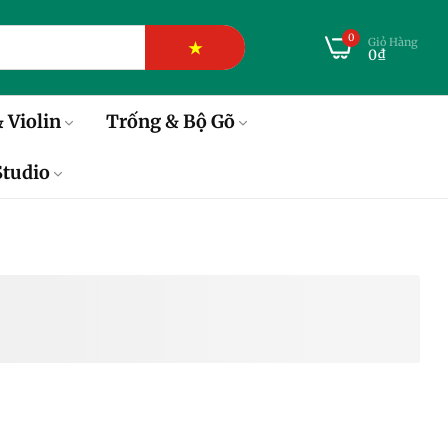
0
Giỏ Hàng
★
0₫
 Violin
Trống & Bộ Gõ
tudio
n Squier Bullet Stratocaster
ingerboard