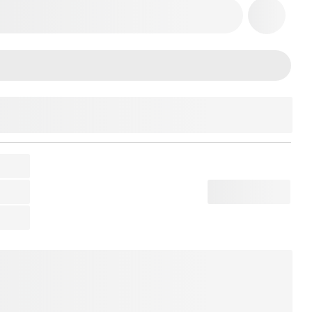
THÊM VÀO GIỎ HÀNG
520
uitar
.
khi mua cùng Đàn Guitar.