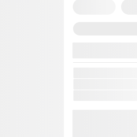
SKU:
BOSS-7915999756
Thương Hiệu:
Boss
Loại Sản Phẩm:
Pedal G
Bảo hành 12 tháng
Tặng Cáp kết nối 