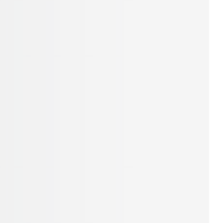
ốc:
CM và các vùng lân cận: Giao hàng trong vòng
h khác trên cả nước: Thời gian giao hàng từ 01
/12 tháng.
c
ngay để nhận tư vấn và thông tin chi tiết.
 Bass