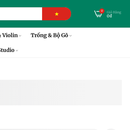
0
Giỏ Hàng
★
0₫
 Violin
Trống & Bộ Gõ
tudio
Boss SYB-5 - Bass