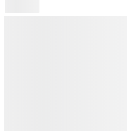
Bảo hành 12 tháng.
Giao hàng toàn quốc:
Khu vực TP.HCM và các vùng lân
cận: Giao hàng trong vòng 02 tiếng.
Các tỉnh thành khác trên cả nước:
Thời gian giao hàng từ 01 đến 03
ngày.
Trả góp: 03/06/09/12 tháng.
Liên hệ
Việt Music
ngay để nhận tư vấn
và thông tin chi tiết.