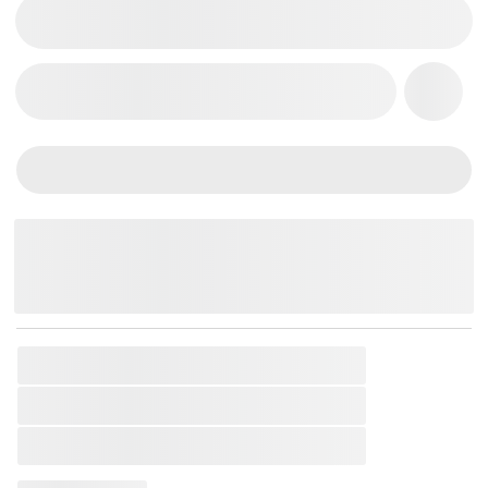
THÊM VÀO GIỎ HÀNG
Chat Zalo
Messenger
Mobile
SKU:
AKAI-7107039330472
Thương Hiệu:
Akai
Loại Sản Phẩm:
MIDI Pad Controller