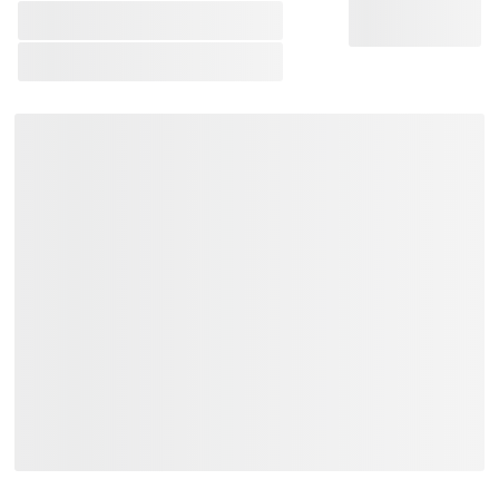
Thương Hiệu:
Remo
Loại Sản Phẩm:
Mặt Trống
Liên hệ
Việt Music
ngay để nhận tư vấn
và thông tin chi tiết.
Xem Thêm:
Mặt Trống Remo
Mặt Trống Giá ~
460.000₫
Mặt Trống Remo Giá ~
460.000₫