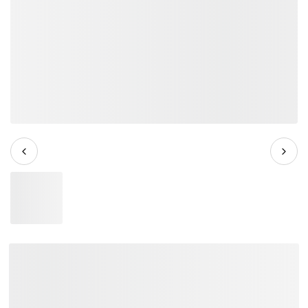
Mặt Trống Remo BA-0113-00
13Inch Ambassador Coated Batter
Drum Head