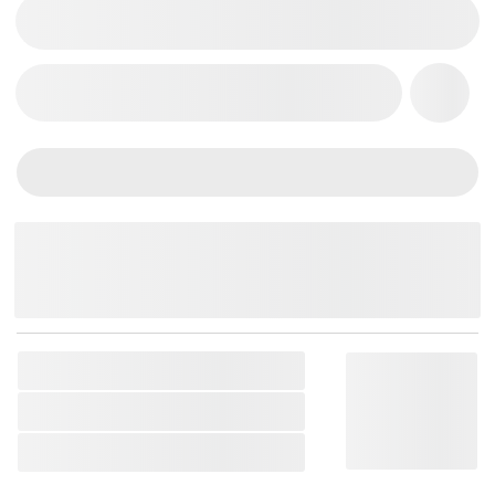
THÊM VÀO GIỎ HÀNG
Chat Zalo
Messenger
Mobile
SKU:
MAPEX-46642252611816
Thương Hiệu:
Mapex
Loại Sản Phẩm:
Ghế Trống