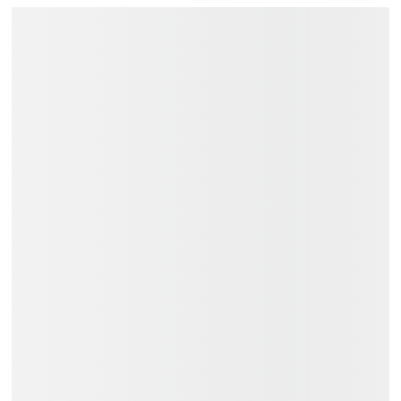
Giao hàng toàn quốc:
Khu vực TP.HCM và các vùng lân
cận: Giao hàng trong vòng 02 tiếng.
Các tỉnh thành khác trên cả nước:
Thời gian giao hàng từ 01 đến 03
ngày.
Liên hệ
Việt Music
ngay để nhận tư vấn
và thông tin chi tiết.
Xem Thêm:
Ghế Trống Mapex