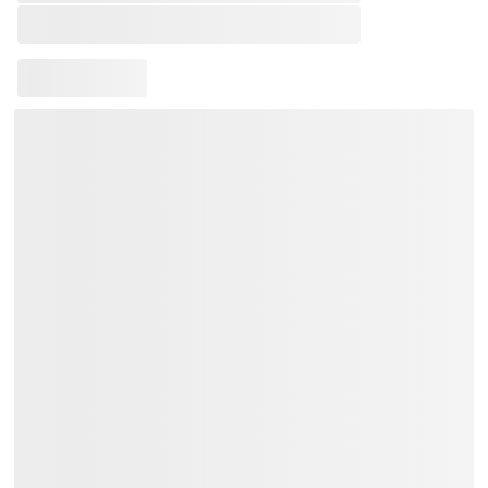
Loại Sản Phẩm:
Dây Đeo Đàn Guitar
Bảo hành 12 tháng.
Tặng Bao đàn + Capo + Phím gảy.
Liên hệ
Việt Music
ngay để nhận tư vấn
và thông tin chi tiết.
Xem Thêm:
Dây Đeo Đàn Guitar Ibanez
Dây Đeo Đàn Guitar Giá ~
400.000₫