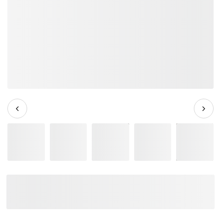
Dây Đeo Đàn Guitar Ibanez
GS100TOD Tim Henson Signature