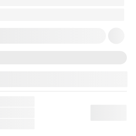
THÊM VÀO GIỎ HÀNG
92552
 Guitar Điện