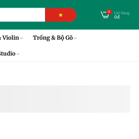
0
Giỏ Hàng
★
0₫
 Violin
Trống & Bộ Gõ
tudio
 Điện Elixir Nickel Plated