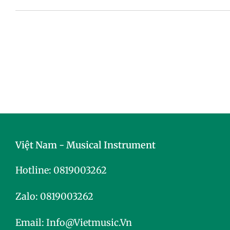
Việt Nam - Musical Instrument
Hotline:
0819003262
Zalo:
0819003262
Email:
Info@vietmusic.vn