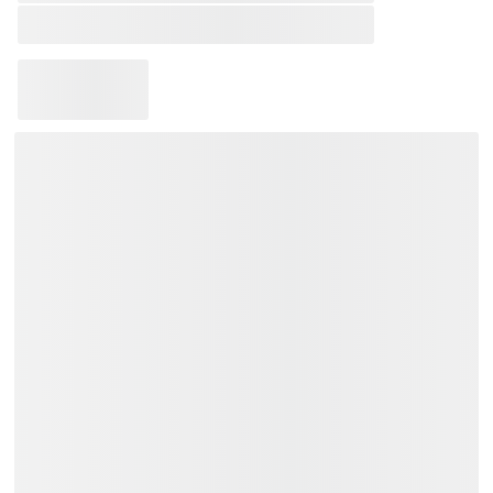
Loại Sản Phẩm:
Đàn Keyboard Organ
Bảo hành 12 - 24 tháng.
Tặng Bao đàn (Không áp dụng với
những model có kích thước đặc biệt).
Giao hàng toàn quốc:
Khu vực TP.HCM và các vùng lân
cận: Giao hàng trong vòng 02 tiếng.
Các tỉnh thành khác trên cả nước:
Thời gian giao hàng từ 01 đến 03
ngày.