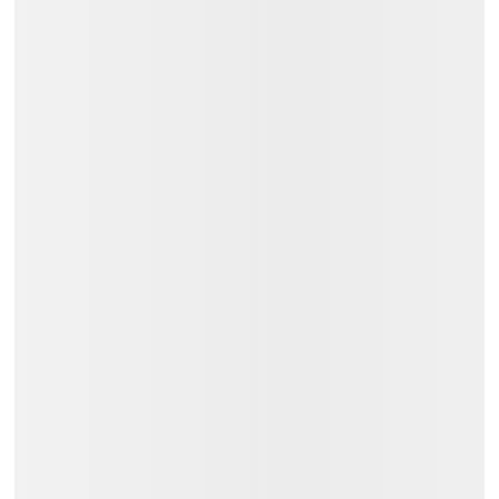
Trả góp: 03/06/09/12 tháng.
Liên hệ
Việt Music
ngay để nhận tư vấn
và thông tin chi tiết.
Đặc Điểm:
Pin: Không
Kết Nối Không Dây: Không
Số Phím Đàn: 61
Xem Thêm:
Đàn Keyboard Organ Roland
Đàn Keyboard Organ Giá ~
8.500.000₫