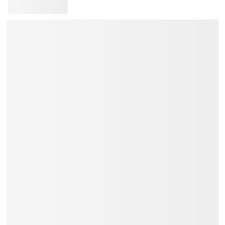
Bảo hành 12 - 24 tháng.
Tặng Bao đàn (Không áp dụng với
những model có kích thước đặc biệt).
Giao hàng toàn quốc:
Khu vực TP.HCM và các vùng lân
cận: Giao hàng trong vòng 02 tiếng.
Các tỉnh thành khác trên cả nước:
Thời gian giao hàng từ 01 đến 03
ngày.
Trả góp: 03/06/09/12 tháng.