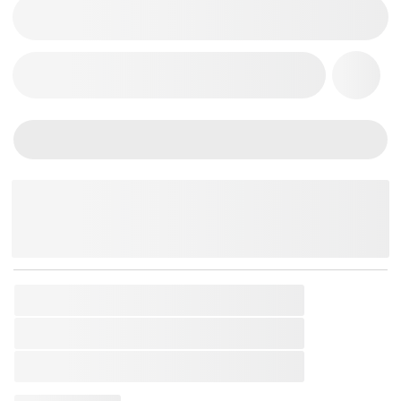
THÊM VÀO GIỎ HÀNG
Chat Zalo
Messenger
Mobile
SKU:
CASIO-7678710382824
Thương Hiệu:
Casio
Loại Sản Phẩm:
Đàn Keyboard Organ