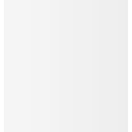
Liên hệ
Việt Music
ngay để nhận tư vấn
và thông tin chi tiết.
Đặc Điểm:
Pin: Có
Kết Nối Không Dây: Không
Số Phím Đàn: 76
Xem Thêm:
Đàn Keyboard Organ Casio
Đàn Keyboard Organ Giá ~
8.300.000₫
Đàn Keyboard Organ Casio Giá
~
8.300.000₫