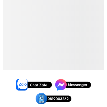
và thông tin chi tiết.
Xem Thêm:
Đàn Guitar Acoustic Martin
Đàn Guitar Acoustic Giá ~
17.300.000₫
Đàn Guitar Acoustic Martin Giá
~
17.300.000₫