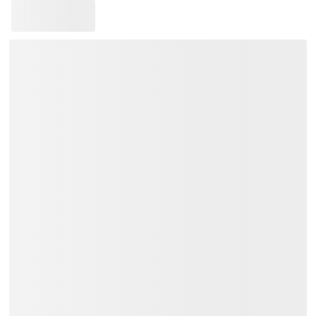
Bảo hành 12 tháng.
Tặng Bao đàn + Capo + Phím gảy.
Giao hàng toàn quốc:
Khu vực TP.HCM và các vùng lân
cận: Giao hàng trong vòng 02 tiếng.
Các tỉnh thành khác trên cả nước:
Thời gian giao hàng từ 01 đến 03
ngày.
Trả góp: 03/06/09/12 tháng.
Liên hệ
Việt Music
ngay để nhận tư vấn