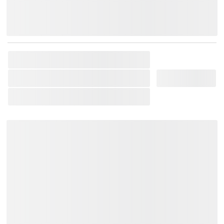
Chat Zalo
Messenger
Mobile
SKU:
IBANEZ-45353484976360
Thương Hiệu:
Ibanez
Loại Sản Phẩm:
Đàn Guitar Điện
Bảo hành 12 tháng.
Tặng Bao đàn + Capo + Phím gảy.
Giao hàng toàn quốc:
Khu vực TP.HCM và các vùng lân
cận: Giao hàng trong vòng 02 tiếng.