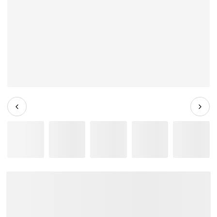
Đàn Guitar Điện Ibanez
RG652AHMFX HH, Maple
Fingerboard