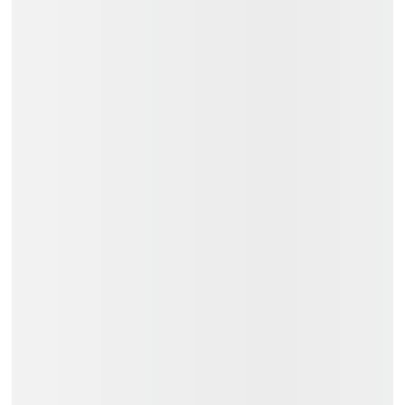
Các tỉnh thành khác trên cả nước:
Thời gian giao hàng từ 01 đến 03
ngày.
Trả góp: 03/06/09/12 tháng.
Liên hệ
Việt Music
ngay để nhận tư vấn
và thông tin chi tiết.
Đặc Điểm:
Dáng Đàn: RG
Cấu Tạo Pickup: Passive
Tremolo: Không
Chất Liệu Bàn Phím: Maple