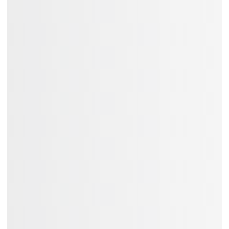
Thời gian giao hàng từ 01 đến 03
ngày.
Trả góp: 03/06/09/12 tháng.
Liên hệ
Việt Music
ngay để nhận tư vấn
và thông tin chi tiết.
Đặc Điểm:
Dáng Đàn: RG
Cấu Tạo Pickup: Passive
Tremolo: Không
Chất Liệu Bàn Phím: Other
Cấu Hình Pickup: HH