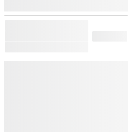
Chat Zalo
Messenger
Mobile
SKU:
IBANEZ-45393954078952
Thương Hiệu:
Ibanez
Loại Sản Phẩm:
Đàn Guitar Điện
Bảo hành 12 tháng.
Tặng Bao đàn + Capo + Phím gảy.
Giao hàng toàn quốc:
Khu vực TP.HCM và các vùng lân
cận: Giao hàng trong vòng 02 tiếng.
Các tỉnh thành khác trên cả nước: