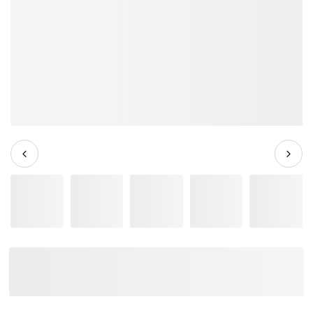
Đàn Guitar Điện Ibanez GRG131DX
HH, Purpleheart Fingerboard