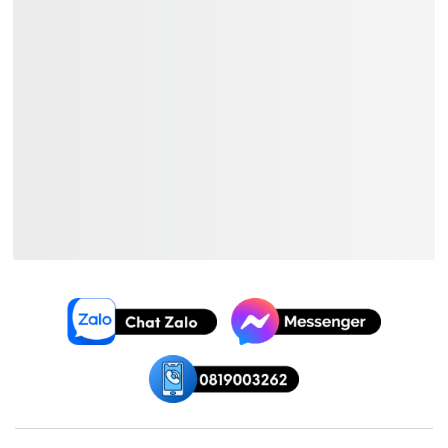
Cấu Hình Pickup: HH
Xem Thêm:
Đàn Guitar Điện Epiphone
Đàn Guitar Điện Giá ~
17.250.000₫
Đàn Guitar Điện Epiphone Giá
~
17.250.000₫