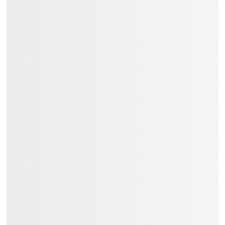
Các tỉnh thành khác trên cả nước:
Thời gian giao hàng từ 01 đến 03
ngày.
Trả góp: 03/06/09/12 tháng.
Liên hệ
Việt Music
ngay để nhận tư vấn
và thông tin chi tiết.
Đặc Điểm:
Dáng Đàn: LP
Cấu Tạo Pickup: Passive
Tremolo: Không
Chất Liệu Bàn Phím: Laurel