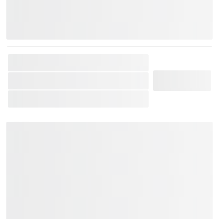
Chat Zalo
Messenger
Mobile
SKU:
EPIPHONE-6902916022440
Thương Hiệu:
Epiphone
Loại Sản Phẩm:
Đàn Guitar Điện
Bảo hành 12 tháng.
Tặng Bao đàn + Capo + Phím gảy.
Giao hàng toàn quốc:
Khu vực TP.HCM và các vùng lân
cận: Giao hàng trong vòng 02 tiếng.