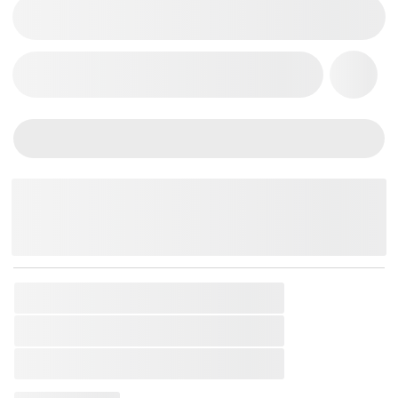
THÊM VÀO GIỎ HÀNG
Chat Zalo
Messenger
Mobile
SKU:
BA-DON-6851060990120
Thương Hiệu:
Ba Đờn
Loại Sản Phẩm:
Đàn Guitar Classic