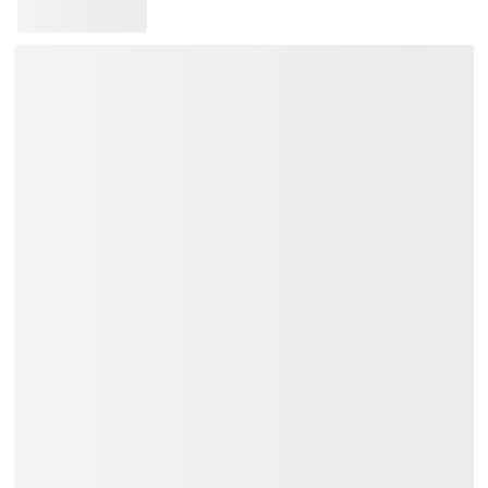
Bảo hành 12 tháng.
Tặng Bao đàn + Capo + Phím gảy.
Giao hàng toàn quốc:
Khu vực TP.HCM và các vùng lân
cận: Giao hàng trong vòng 02 tiếng.
Các tỉnh thành khác trên cả nước:
Thời gian giao hàng từ 01 đến 03
ngày.
Liên hệ
Việt Music
ngay để nhận tư vấn
và thông tin chi tiết.