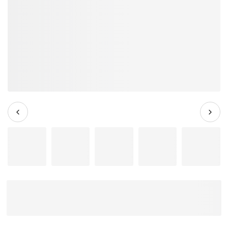
Đàn Guitar Acoustic Yamaha L-10E
- Qua Sử Dụng