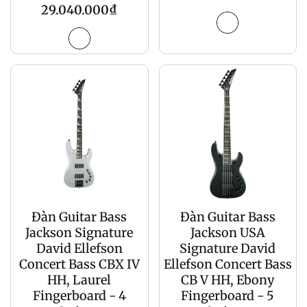
Giá
29.040.000₫
gốc
gốc
Đàn Guitar Bass
Đàn Guitar Bass
Jackson Signature
Jackson USA
David Ellefson
Signature David
Concert Bass CBX IV
Ellefson Concert Bass
HH, Laurel
CB V HH, Ebony
Fingerboard - 4
Fingerboard - 5