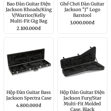
Bao Đàn Guitar Điện
Ghế Chơi Đàn Guitar
Jackson Rhoads/King
Jackson "J" Logo
V/Warrior/Kelly
Barstool
Multi-Fit Gig Bag
Giá
3.000.000₫
Giá
2.100.000₫
gốc
gốc
Hộp Đàn Guitar Bass
Hộp Đàn Guitar Điện
Jackson Spectra Case
Jackson Fury/Star
Multi-Fit Molded
Giá
4.800.000₫
Case, Black