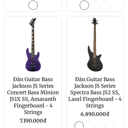
gốc
gốc
Đàn Guitar Bass
Đàn Guitar Bass
Jackson JS Series
Jackson JS Series
Concert Bass Minion
Spectra Bass JS2 SS,
JS1X SS, Amaranth
Laurl Fingerboard - 4
Fingerboard - 4
Strings
Strings
Giá
6.890.000₫
Giá
7.190.000₫
gốc