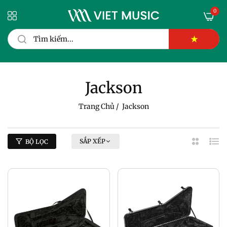
0
★
Jackson
Trang Chủ
/
Jackson
SẮP XẾP
BỘ LỌC
2
Dan
Cột
Sác