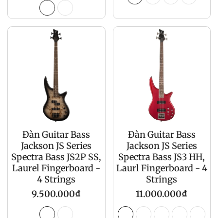
gốc
Đàn Guitar Bass
Đàn Guitar Bass
Jackson JS Series
Jackson JS Series
Spectra Bass JS2P SS,
Spectra Bass JS3 HH,
Laurel Fingerboard -
Laurl Fingerboard - 4
4 Strings
Strings
Giá
Giá
9.500.000₫
11.000.000₫
gốc
gốc