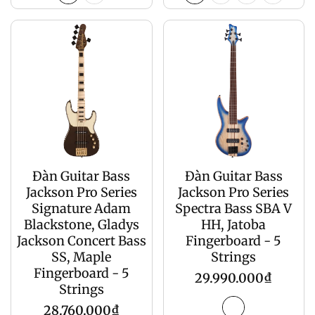
Đàn Guitar Bass
Đàn Guitar Bass
Jackson Pro Series
Jackson Pro Series
Signature Adam
Spectra Bass SBA V
Blackstone, Gladys
HH, Jatoba
Jackson Concert Bass
Fingerboard - 5
SS, Maple
Strings
Fingerboard - 5
Giá
29.990.000₫
Strings
gốc
Giá
28.760.000₫