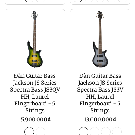
Đàn Guitar Bass
Đàn Guitar Bass
Jackson JS Series
Jackson JS Series
Spectra Bass JS3QV
Spectra Bass JS3V
HH, Laurel
HH, Laurel
Fingerboard - 5
Fingerboard - 5
Strings
Strings
Giá
Giá
15.900.000₫
13.000.000₫
gốc
gốc