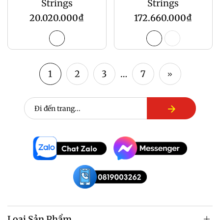
Strings
Strings
Giá
Giá
20.020.000₫
172.660.000₫
gốc
gốc
1
2
3
…
7
Loại Sản Phẩm