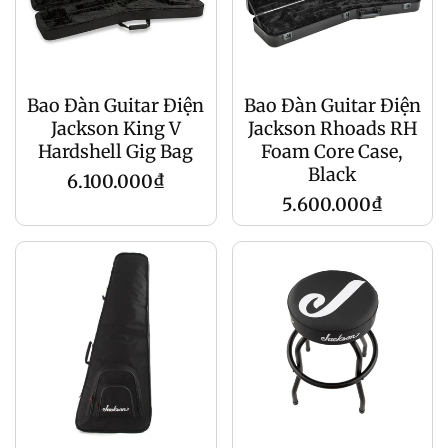
Bao Đàn Guitar Điện
Bao Đàn Guitar Điện
Jackson King V
Jackson Rhoads RH
Hardshell Gig Bag
Foam Core Case,
Black
Giá
6.100.000₫
Giá
5.600.000₫
gốc
gốc