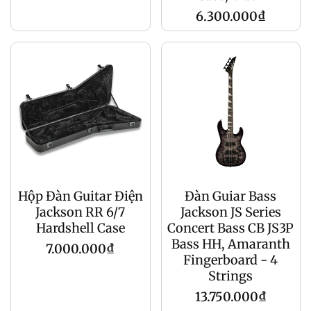
gốc
Giá
6.300.000₫
gốc
Hộp Đàn Guitar Điện
Đàn Guiar Bass
Jackson RR 6/7
Jackson JS Series
Hardshell Case
Concert Bass CB JS3P
Bass HH, Amaranth
Giá
7.000.000₫
Fingerboard - 4
gốc
Strings
Giá
13.750.000₫