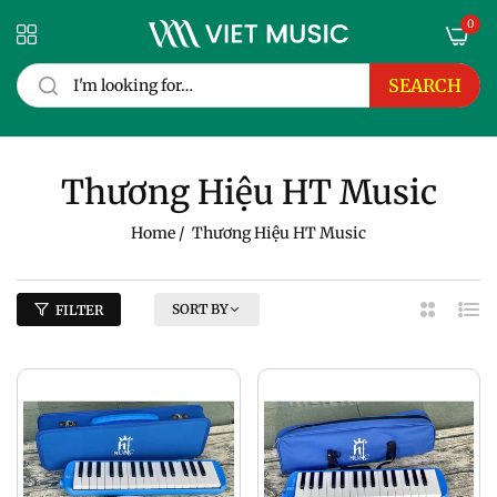
0
SEARCH
Thương Hiệu HT Music
Home
/
Thương Hiệu HT Music
SORT BY
FILTER
2
List
Column