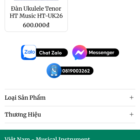
Đàn Ukulele Tenor
HT Music HT-UK26
Regular
600.000₫
price
Loại Sản Phẩm
Thương Hiệu
Việt Nam - Musical Instrument