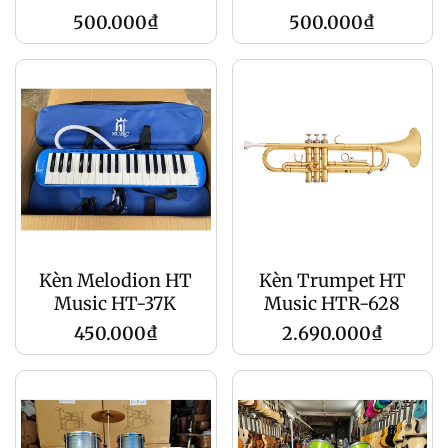
Regular
Regular
500.000₫
500.000₫
price
price
Kèn Melodion HT
Kèn Trumpet HT
Music HT-37K
Music HTR-628
Regular
Regular
450.000₫
2.690.000₫
price
price