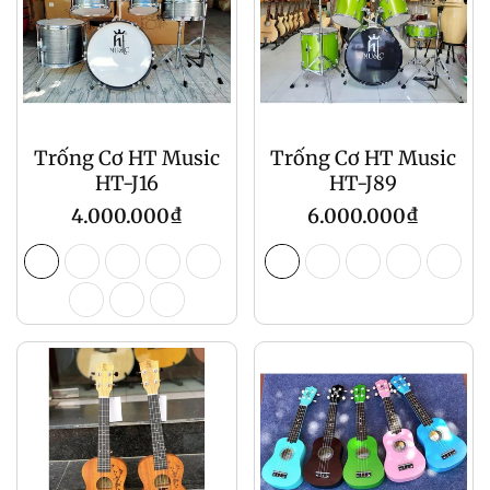
Trống Cơ HT Music
Trống Cơ HT Music
HT-J16
HT-J89
Regular
Regular
4.000.000₫
6.000.000₫
price
price