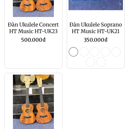
Đàn Ukulele Concert
Đàn Ukulele Soprano
HT Music HT-UK23
HT Music HT-UK21
Regular
Regular
500.000₫
350.000₫
price
price