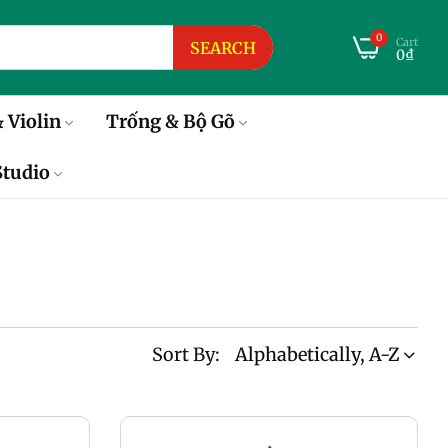
0
Cart
SEARCH
0₫
 Violin
Trống & Bộ Gõ
tudio
Sort By:
Alphabetically, A-Z