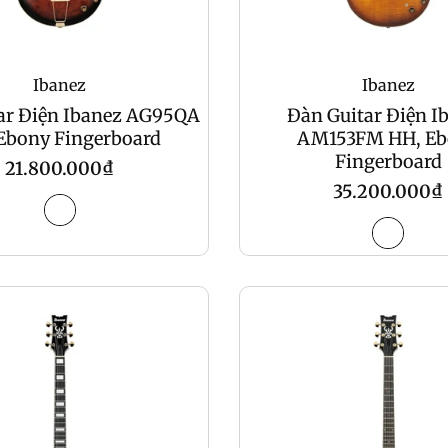
Ibanez
Ibanez
ar Điện Ibanez AG95QA
Đàn Guitar Điện I
Ebony Fingerboard
AM153FM HH, Eb
Fingerboard
Regular
21.800.000₫
Regular
35.200.000₫
price
price