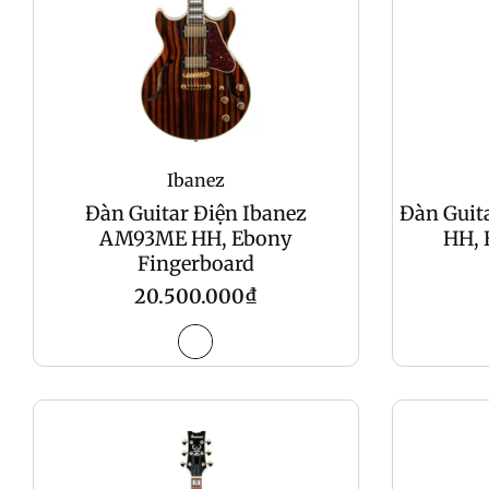
Ibanez
Đàn Guitar Điện Ibanez
Đàn Guit
AM93ME HH, Ebony
HH, 
Fingerboard
Regular
20.500.000₫
price