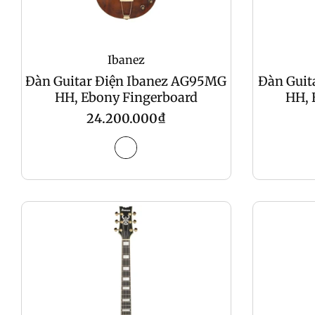
Ibanez
Đàn Guitar Điện Ibanez AG95MG
Đàn Guit
HH, Ebony Fingerboard
HH, 
Regular
24.200.000₫
price