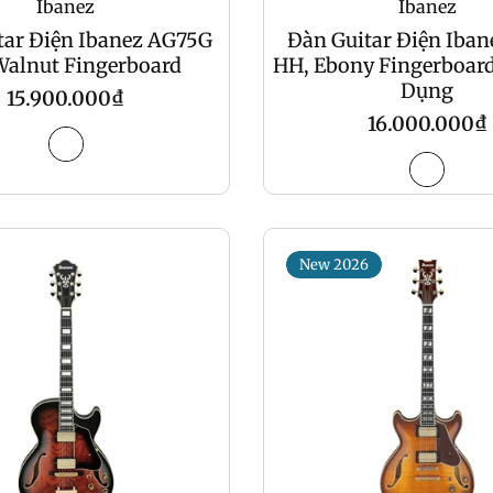
Ibanez
Ibanez
tar Điện Ibanez AG75G
Đàn Guitar Điện Iba
Walnut Fingerboard
HH, Ebony Fingerboard
Dụng
Regular
15.900.000₫
Regular
16.000.000₫
price
price
New 2026