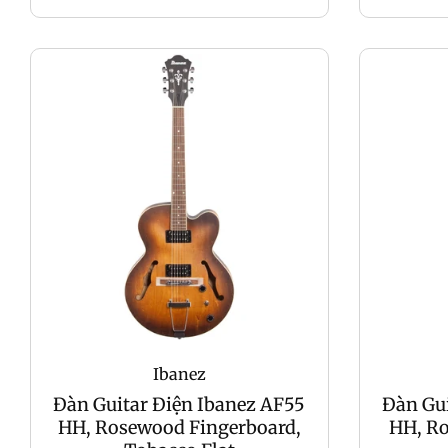
Ibanez
Đàn Guitar Điện Ibanez AF55
Đàn Gui
HH, Rosewood Fingerboard,
HH, R