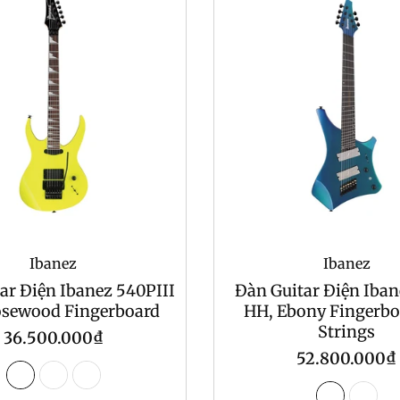
Ibanez
Ibanez
ar Điện Ibanez 540PIII
Đàn Guitar Điện Iba
osewood Fingerboard
HH, Ebony Fingerbo
Strings
Regular
36.500.000₫
Regular
52.800.000₫
price
price