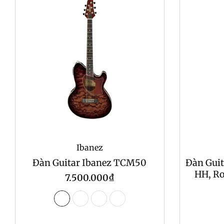
Ibanez
Đàn Guitar Ibanez TCM50
Đàn Guit
HH, R
Regular
7.500.000₫
price