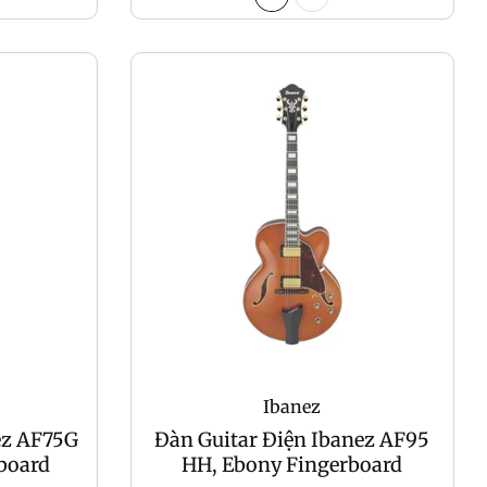
Ibanez
ez AF75G
Đàn Guitar Điện Ibanez AF95
board
HH, Ebony Fingerboard