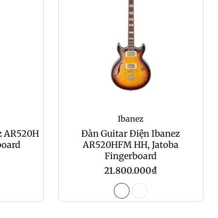
Ibanez
ez AR520H
Đàn Guitar Điện Ibanez
board
AR520HFM HH, Jatoba
Fingerboard
Regular
21.800.000₫
price