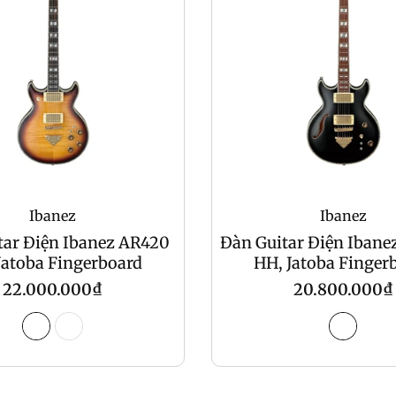
Ibanez
Ibanez
tar Điện Ibanez AR420
Đàn Guitar Điện Iban
Jatoba Fingerboard
HH, Jatoba Finger
Regular
Regular
22.000.000₫
20.800.000₫
price
price