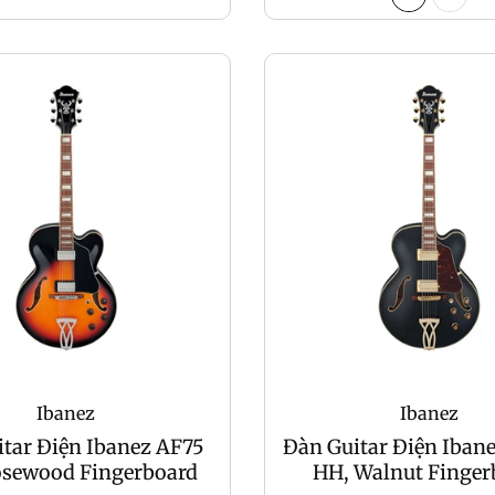
Ibanez
Ibanez
tar Điện Ibanez AF75
Đàn Guitar Điện Iban
osewood Fingerboard
HH, Walnut Finger