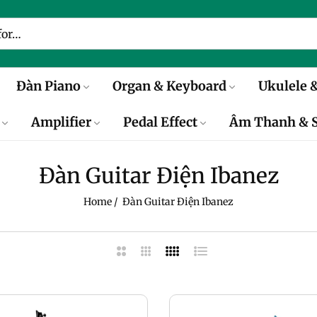
Đàn Piano
Organ & Keyboard
Ukulele &
Amplifier
Pedal Effect
Âm Thanh & S
Đàn Guitar Điện Ibanez
Home
/
Đàn Guitar Điện Ibanez
2
3
4
List
Columns
Columns
Columns