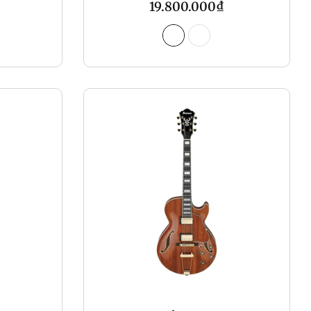
Regular
19.800.000₫
price