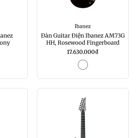
Ibanez
banez
Đàn Guitar Điện Ibanez AM73G
ony
HH, Rosewood Fingerboard
Regular
17.630.000₫
price