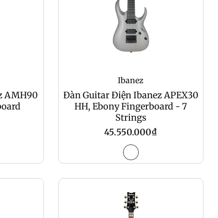
Ibanez
ez AMH90
Đàn Guitar Điện Ibanez APEX30
board
HH, Ebony Fingerboard - 7
Strings
Regular
45.550.000₫
price