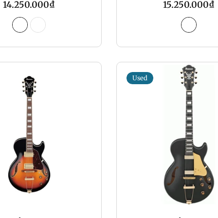
Regular
Regular
14.250.000₫
15.250.000₫
price
price
Used