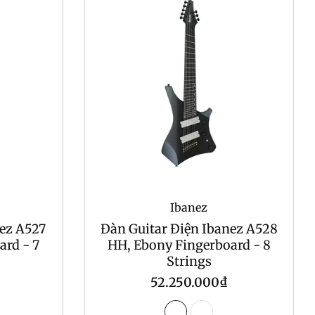
Ibanez
nez A527
Đàn Guitar Điện Ibanez A528
ard - 7
HH, Ebony Fingerboard - 8
Strings
Regular
52.250.000₫
price