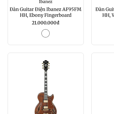
Ibanez
Đàn Guitar Điện Ibanez AF95FM
Đàn Gui
HH, Ebony Fingerboard
HH, 
Regular
21.000.000₫
price