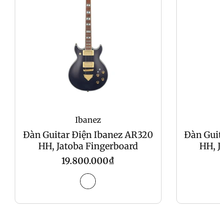
Ibanez
Đàn Guitar Điện Ibanez AR320
Đàn Gui
HH, Jatoba Fingerboard
HH, 
Regular
19.800.000₫
price