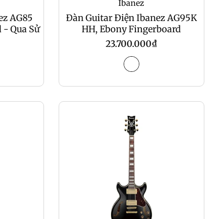
Ibanez
nez AG85
Đàn Guitar Điện Ibanez AG95K
 - Qua Sử
HH, Ebony Fingerboard
Regular
23.700.000₫
price