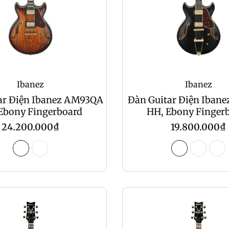
Ibanez
Ibanez
ar Điện Ibanez AM93QA
Đàn Guitar Điện Iban
Ebony Fingerboard
HH, Ebony Finger
Regular
Regular
24.200.000₫
19.800.000₫
price
price