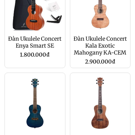
Đàn Ukulele Concert
Đàn Ukulele Concert
Enya Smart SE
Kala Exotic
Mahogany KA-CEM
Regular
1.800.000₫
Regular
2.900.000₫
price
price