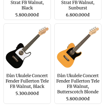
Strat FB Walnut,
Strat FB Walnut,
Black
Sunburst
Regular
Regular
5.800.000₫
6.800.000₫
price
price
Đàn Ukulele Concert
Đàn Ukulele Concert
Fender Fullerton Tele
Fender Fullerton Tele
FB Walnut, Black
FB Walnut,
Butterscotch Blonde
Regular
5.300.000₫
Regular
5.800.000₫
price