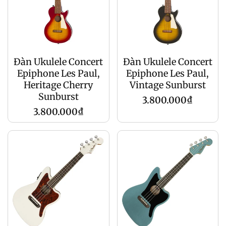
Đàn Ukulele Concert
Đàn Ukulele Concert
Epiphone Les Paul,
Epiphone Les Paul,
Heritage Cherry
Vintage Sunburst
Sunburst
Regular
3.800.000₫
Regular
3.800.000₫
price
price