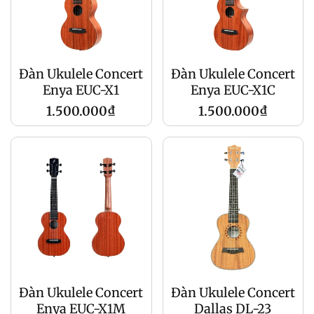
Đàn Ukulele Concert
Đàn Ukulele Concert
Enya EUC-X1
Enya EUC-X1C
Regular
Regular
1.500.000₫
1.500.000₫
price
price
Đàn Ukulele Concert
Đàn Ukulele Concert
Enya EUC-X1M
Dallas DL-23