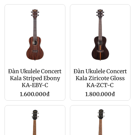
price
price
Đàn Ukulele Concert
Đàn Ukulele Concert
Kala Striped Ebony
Kala Ziricote Gloss
KA-EBY-C
KA-ZCT-C
Regular
Regular
1.600.000₫
1.800.000₫
price
price