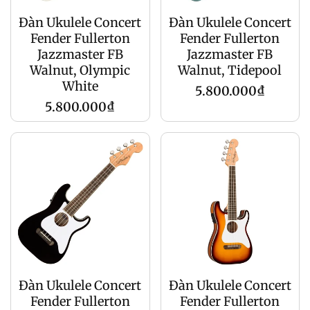
Đàn Ukulele Concert
Đàn Ukulele Concert
Fender Fullerton
Fender Fullerton
Jazzmaster FB
Jazzmaster FB
Walnut, Olympic
Walnut, Tidepool
White
Regular
5.800.000₫
Regular
5.800.000₫
price
price
Đàn Ukulele Concert
Đàn Ukulele Concert
Fender Fullerton
Fender Fullerton