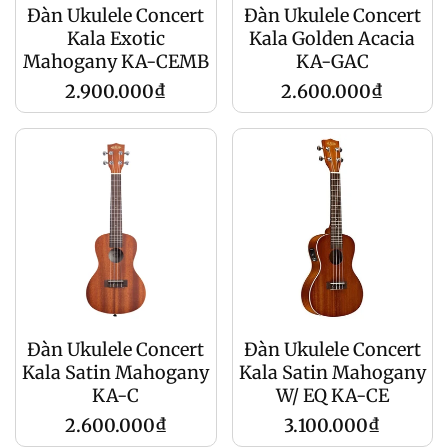
Đàn Ukulele Concert
Đàn Ukulele Concert
Kala Exotic
Kala Golden Acacia
Mahogany KA-CEMB
KA-GAC
Regular
Regular
2.900.000₫
2.600.000₫
price
price
Đàn Ukulele Concert
Đàn Ukulele Concert
Kala Satin Mahogany
Kala Satin Mahogany
KA-C
W/ EQ KA-CE
Regular
Regular
2.600.000₫
3.100.000₫