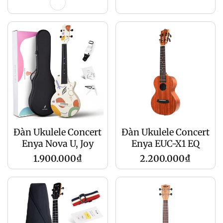
Đàn Ukulele Concert
Đàn Ukulele Concert
Enya Nova U, Joy
Enya EUC-X1 EQ
Regular
Regular
1.900.000₫
2.200.000₫
price
price