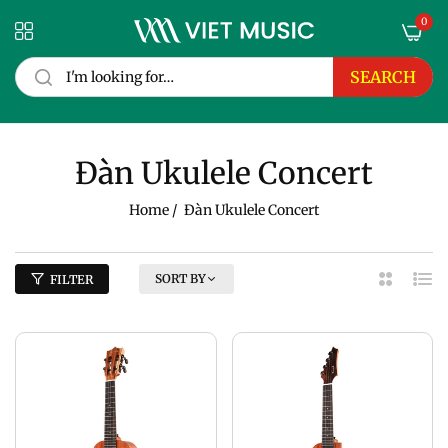
0
SEARCH
Đàn Ukulele Concert
Home
/
Đàn Ukulele Concert
SORT BY
FILTER
2
List
Column