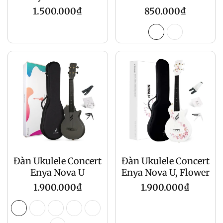
Regular
Regular
1.500.000₫
850.000₫
price
price
Đàn Ukulele Concert
Đàn Ukulele Concert
Enya Nova U
Enya Nova U, Flower
Regular
Regular
1.900.000₫
1.900.000₫
price
price