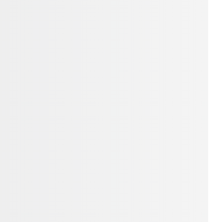
CM và các vùng lân cận: Giao hàng trong vòng
h khác trên cả nước: Thời gian giao hàng từ 01
/12 tháng.
c
ngay để nhận tư vấn và thông tin chi tiết.
ic Ba Đờn
ic Giá ~
4.700.000₫
ic Ba Đờn Giá ~
4.700.000₫