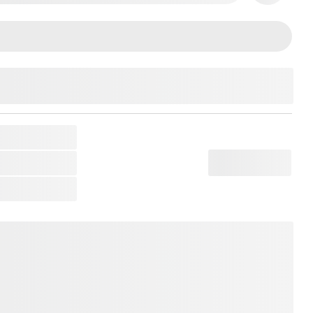
579752
tar Acoustic
.
apo + Phím gảy.
ốc: