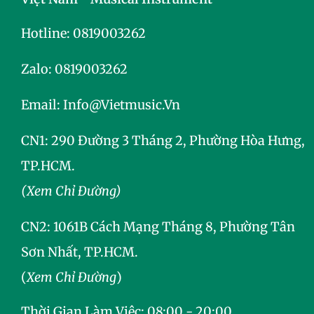
Hotline:
0819003262
Zalo:
0819003262
Email:
Info@vietmusic.vn
CN1: 290 Đường 3 Tháng 2, Phường Hòa Hưng,
TP.HCM.
(Xem Chỉ Đường)
CN2:
1061B Cách Mạng Tháng 8, Phường Tân
Sơn Nhất, TP.HCM.
(
Xem Chỉ Đường
)
Thời Gian Làm Việc: 08:00 - 20:00