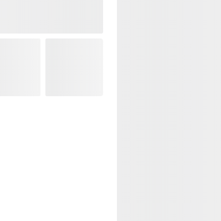
Khu vực TP.H
02 tiếng.
Các tỉnh thàn
đến 03 ngày.
Trả góp: 03/06/09
Liên hệ
Việt Musi
Xem Thêm:
Đàn Guitar Acoust
Đàn Guitar Acoust
Đàn Guitar Acoust