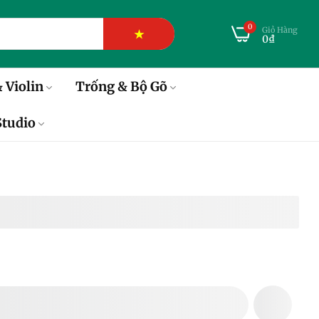
0
Giỏ Hàng
★
0₫
 Violin
Trống & Bộ Gõ
tudio
oustic Ba Đờn M400
THÊM VÀO GIỎ HÀNG