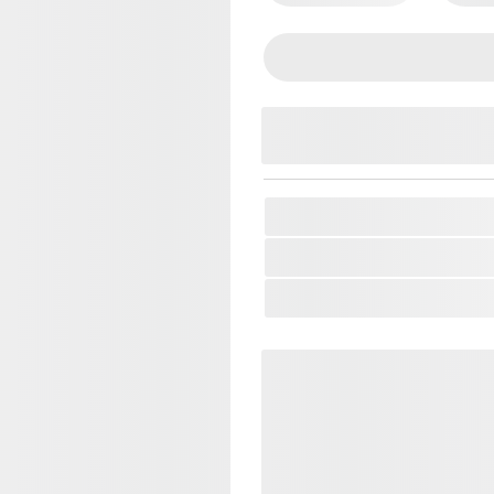
SKU:
BA-DON-6842272
Thương Hiệu:
Ba Đờn
Loại Sản Phẩm:
Đàn Gui
Bảo hành 12 tháng
Tặng Bao đàn + C
Giao hàng toàn qu